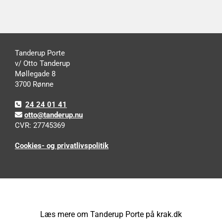
Tanderup Porte
v/ Otto Tanderup
Møllegade 8
3700 Rønne
24 24 01 41

otto@tanderup.nu

CVR: 27745369
Cookies- og privatlivspolitik
Læs mere om Tanderup Porte på krak.dk