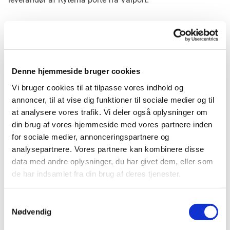
Ryterna porte er kendt for deres holdbarhed, stilfulde
design og avancerede teknologi, og jeg er stolt af at kunne
tilbyde disse førsteklasses produkter til mine kunder på
Bornholm. Med mit ekspertkendskab til Ryternas sortiment
Denne hjemmeside bruger cookies
kan jeg vejlede mine kunder i valget af den ideelle
Vi bruger cookies til at tilpasse vores indhold og
garageport, der passer perfekt til deres behov og budget.
annoncer, til at vise dig funktioner til sociale medier og til
at analysere vores trafik. Vi deler også oplysninger om
Uanset om det er en traditionel vippeport, en moderne
din brug af vores hjemmeside med vores partnere inden
rulleport eller en pladsbesparende skydeport, kan mine
for sociale medier, annonceringspartnere og
kunder være sikre på, at de får en førsteklasses løsning, når
analysepartnere. Vores partnere kan kombinere disse
de vælger mig som deres monterings- og portleverandør på
data med andre oplysninger, du har givet dem, eller som
Bornholm.
de har indsamlet fra din brug af deres tjenester.
Samtykkevalg
Nødvendig